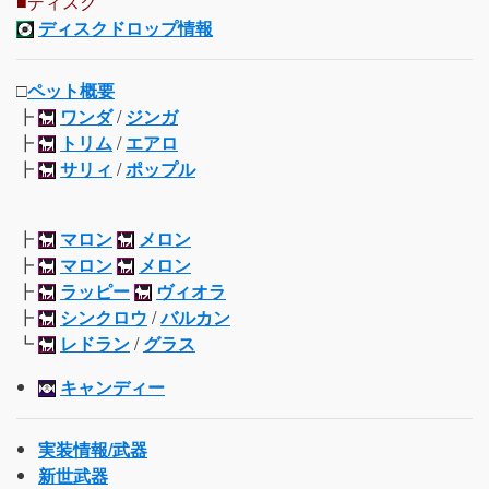
■ディスク
ディスクドロップ情報
□
ペット概要
┣
ワンダ
/
ジンガ
┣
トリム
/
エアロ
┣
サリィ
/
ポップル
┣
マロン
メロン
┣
マロン
メロン
┣
ラッピー
ヴィオラ
┣
シンクロウ
/
バルカン
┗
レドラン
/
グラス
キャンディー
実装情報/武器
新世武器