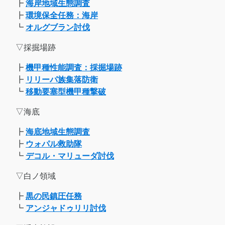
┣
海岸地域生態調査
┣
環境保全任務：海岸
┗
オルグブラン討伐
▽採掘場跡
┣
機甲種性能調査：採掘場跡
┣
リリーパ族集落防衛
┗
移動要塞型機甲種撃破
▽海底
┣
海底地域生態調査
┣
ウォパル救助隊
┗
デコル・マリューダ討伐
▽白ノ領域
┣
黒の民鎮圧任務
┗
アンジャドゥリリ討伐