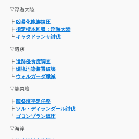
▽浮遊大陸
┣
凶暴化龍族鎮圧
┣
指定標本回収：浮遊大陸
┗
キャタドランサ討伐
▽遺跡
┣
遺跡侵食度調査
┣
環境汚染装置破壊
┗
ウォルガーダ殲滅
▽龍祭壇
┣
龍祭壇平定任務
┣
ソル・ディランダール討伐
┗
ゴロンゾラン鎮圧
▽海岸