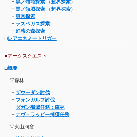
┣
黒ノ領域探索
（
超界探索
）
┣
黒ノ領域探索
（
超界探索
）
┣
東京探索
┣
ラスベガス探索
┗
幻惑の森探索
□
レアエネミートリガー
■アークスクエスト
□
概要
▽森林
┣
ザウーダン討伐
┣
フォンガルフ討伐
┣
ダガン殲滅任務：森林
┗
ナヴ・ラッピー捕獲任務
▽火山洞窟