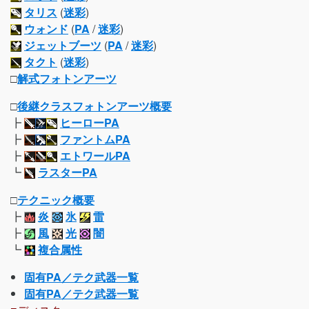
タリス
(
迷彩
)
ウォンド
(
PA
/
迷彩
)
ジェットブーツ
(
PA
/
迷彩
)
タクト
(
迷彩
)
□
解式フォトンアーツ
□
後継クラスフォトンアーツ概要
┣
ヒーローPA
┣
ファントムPA
┣
エトワールPA
┗
ラスターPA
□
テクニック概要
┣
炎
氷
雷
┣
風
光
闇
┗
複合属性
固有PA／テク武器一覧
固有PA／テク武器一覧