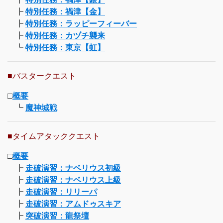
┣
特別任務：禍津【金】
┣
特別任務：ラッピーフィーバー
┣
特別任務：カヅチ襲来
┗
特別任務：東京【虹】
■バスタークエスト
□
概要
┗
魔神城戦
■タイムアタッククエスト
□
概要
┣
走破演習：ナベリウス初級
┣
走破演習：ナベリウス上級
┣
走破演習：リリーパ
┣
走破演習：アムドゥスキア
┣
突破演習：龍祭壇