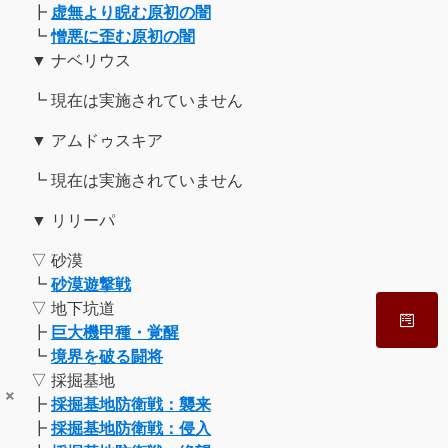
┣
虚無より睨む原初の闇
┗
憎悪に歪む原初の闇
▼ ナベリウス
┗ 現在は実施されていません
▼ アムドゥスキア
┗ 現在は実施されていません
▼ リリーパ
▽ 砂漠
┗
砂漠遊撃戦
▽ 地下坑道
┣
巨大機甲種・覚醒
┗
境界を破る闘将
▽ 採掘基地
×
┣
採掘基地防衛戦：襲来
┣
採掘基地防衛戦：侵入