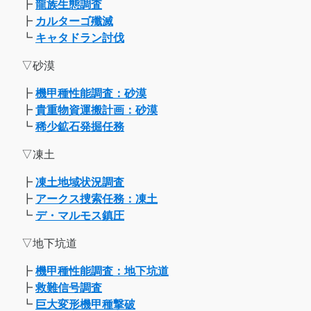
┣
龍族生態調査
┣
カルターゴ殲滅
┗
キャタドラン討伐
▽砂漠
┣
機甲種性能調査：砂漠
┣
貴重物資運搬計画：砂漠
┗
稀少鉱石発掘任務
▽凍土
┣
凍土地域状況調査
┣
アークス捜索任務：凍土
┗
デ・マルモス鎮圧
▽地下坑道
┣
機甲種性能調査：地下坑道
┣
救難信号調査
┗
巨大変形機甲種撃破