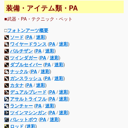
装備・アイテム類・PA
■武器・PA・テクニック・ペット
□
フォトンアーツ概要
ソード
(
PA
/
迷彩
)
ワイヤードランス
(
PA
/
迷彩
)
パルチザン
(
PA
/
迷彩
)
ツインダガー
(
PA
/
迷彩
)
ダブルセイバー
(
PA
/
迷彩
)
ナックル
(
PA
/
迷彩
)
ガンスラッシュ
(
PA
/
迷彩
)
カタナ
(
PA
/
迷彩
)
デュアルブレード
(
PA
/
迷彩
)
アサルトライフル
(
PA
/
迷彩
)
ランチャー
(
PA
/
迷彩
)
ツインマシンガン
(
PA
/
迷彩
)
バレットボウ
(
PA
/
迷彩
)
ロッド
(
迷彩
)