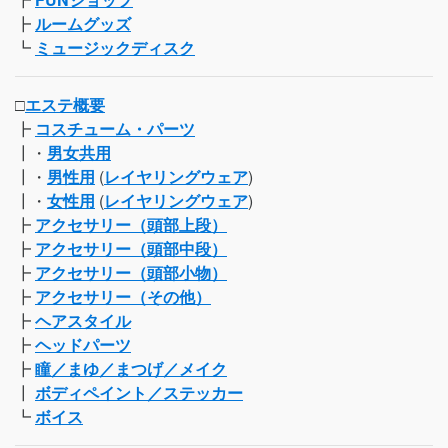
┣
ルームグッズ
┗
ミュージックディスク
□
エステ概要
┣
コスチューム・パーツ
┃・
男女共用
┃・
男性用
(
レイヤリングウェア
)
┃・
女性用
(
レイヤリングウェア
)
┣
アクセサリー（頭部上段）
┣
アクセサリー（頭部中段）
┣
アクセサリー（頭部小物）
┣
アクセサリー（その他）
┣
ヘアスタイル
┣
ヘッドパーツ
┣
瞳／まゆ／まつげ／メイク
┃
ボディペイント／ステッカー
┗
ボイス