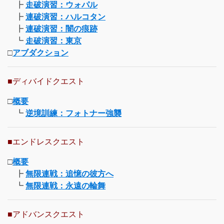
┣
走破演習：ウォパル
┣
連破演習：ハルコタン
┣
連破演習：闇の痕跡
┗
走破演習：東京
□
アブダクション
■ディバイドクエスト
□
概要
┗
逆境訓練：フォトナー強襲
■エンドレスクエスト
□
概要
┣
無限連戦：追憶の彼方へ
┗
無限連戦：永遠の輪舞
■アドバンスクエスト