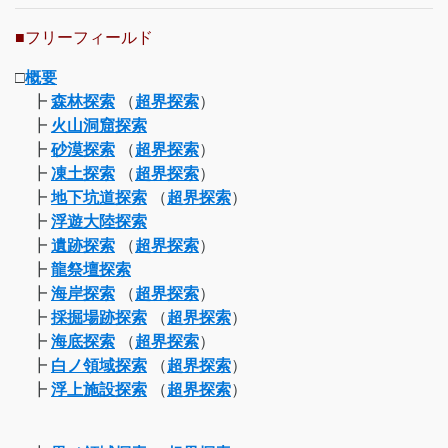
■フリーフィールド
□
概要
┣
森林探索
（
超界探索
）
┣
火山洞窟探索
┣
砂漠探索
（
超界探索
）
┣
凍土探索
（
超界探索
）
┣
地下坑道探索
（
超界探索
）
┣
浮遊大陸探索
┣
遺跡探索
（
超界探索
）
┣
龍祭壇探索
┣
海岸探索
（
超界探索
）
┣
採掘場跡探索
（
超界探索
）
┣
海底探索
（
超界探索
）
┣
白ノ領域探索
（
超界探索
）
┣
浮上施設探索
（
超界探索
）