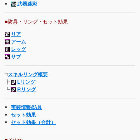
武器迷彩
■防具・リング・セット効果
リア
アーム
レッグ
サブ
□
スキルリング概要
┣
Lリング
┗
Rリング
実装情報/防具
セット効果
セット効果（合計）
■その他