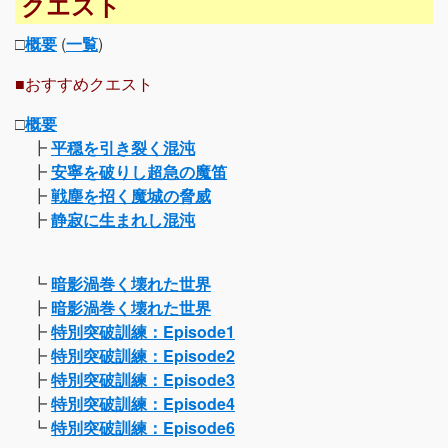
クエスト
□
概要
(
一覧
)
■おすすめクエスト
□
概要
┣
平穏を引き裂く混沌
┣
安寧を破りし超急の魔笛
┣
戦塵を招く魔城の脅威
┣
静寂に生まれし混沌
┗
暗影渦巻く壊れた世界
┣
暗影渦巻く壊れた世界
┣
特別突破訓練：Episode1
┣
特別突破訓練：Episode2
┣
特別突破訓練：Episode3
┣
特別突破訓練：Episode4
┗
特別突破訓練：Episode6