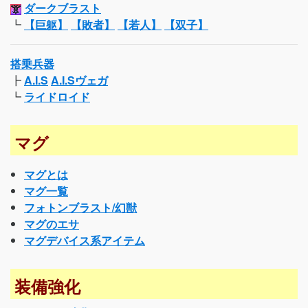
ダークブラスト
┗
【巨躯】
【敗者】
【若人】
【双子】
搭乗兵器
┣
A.I.S
A.I.Sヴェガ
┗
ライドロイド
マグ
マグとは
マグ一覧
フォトンブラスト/幻獣
マグのエサ
マグデバイス系アイテム
装備強化