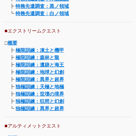
┣
特務先遣調査：黒ノ領域
┗
特務先遣調査：白ノ領域
■エクストリームクエスト
□
概要
┣
極限訓練：凍土と機甲
┣
極限訓練：森林と龍
┣
極限訓練：遺跡と海王
┣
極限訓練：地球と幻創
┣
極限訓練：異界と超界
┣
独極訓練：天極と地極
┣
独極訓練：世壊の境界
┣
独極訓練：狂想と幻創
┗
独極訓練：異界と超界
■アルティメットクエスト