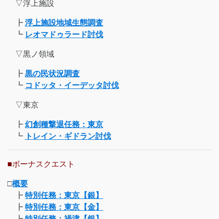
▽浮上施設
┣
浮上施設地域生態調査
┗
レオマドゥラード討伐
▽黒ノ領域
┣
黒の民状況調査
┗
コドッタ・イーデッタ討伐
▽東京
┣
幻創種撃退任務：東京
┗
トレイン・ギドラン討伐
■ボーナスクエスト
□
概要
┣
特別任務：東京【銀】
┣
特別任務：東京【金】
┣
特別任務：禍津【銀】