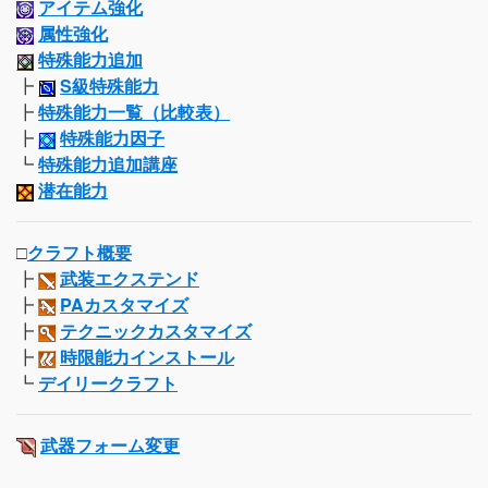
アイテム強化
属性強化
特殊能力追加
┣
S級特殊能力
┣
特殊能力一覧（比較表）
┣
特殊能力因子
┗
特殊能力追加講座
潜在能力
□
クラフト概要
┣
武装エクステンド
┣
PAカスタマイズ
┣
テクニックカスタマイズ
┣
時限能力インストール
┗
デイリークラフト
武器フォーム変更