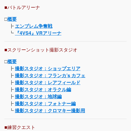
■バトルアリーナ
□
概要
┣
エンブレム争奪戦
┗
『4VS4』VRアリーナ
■スクリーンショット撮影スタジオ
□
概要
┣
撮影スタジオ：ショップエリア
┣
撮影スタジオ：フランカ’s カフェ
┣
撮影スタジオ：レアフィールド
┣
撮影スタジオ：オラクル編
┣
撮影スタジオ：地球編
┣
撮影スタジオ：フォトナー編
┗
撮影スタジオ：クロマキー撮影用
■練習クエスト