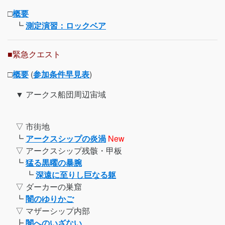
□
概要
┗
測定演習：ロックベア
■緊急クエスト
□
概要
(
参加条件早見表
)
▼ アークス船団周辺宙域
▽ 市街地
┗
アークスシップの炎渦
New
▽ アークスシップ残骸・甲板
┗
猛る黒曜の暴腕
┗
深遠に至りし巨なる躯
▽ ダーカーの巣窟
┗
闇のゆりかご
▽ マザーシップ内部
┣
闇へのいざない