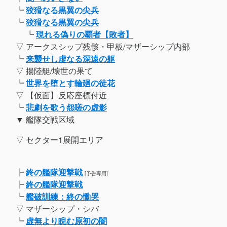
┗
狡猾なる黒翼の尖兵
┗
狡猾なる黒翼の尖兵
┗
現れる偽りの覇者【敗者】
▽ アークスシップ残骸・甲板/マザーシップ内部
┗
来襲せし虚なる深遠の躯
▽ 揚陸艇/壊世の果て
┗
世界を堕とす輪廻の徒花
▽ 【仮面】反応座標付近
┗
悲劇を歌う怨嗟の虚影
▼ 艦隊交戦区域
▽ セクター1展開エリア
┣
終の艦隊迎撃戦
[予告専用]
┣
終の艦隊迎撃戦
┗
艦破訓練：終の慟哭
▽ マザーシップ・シバ
┗
虚無より睨む原初の闇