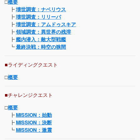
□
概要
┣
壊世調査：ナベリウス
┣
壊世調査：リリーパ
┣
壊世調査：アムドゥスキア
┣
領域調査：異世界の残滓
┣
艦内潜入：敵大型戦艦
┗
最終決戦：時空の狭間
■ライディングクエスト
□
概要
■チャレンジクエスト
□
概要
┣
MISSION：始動
┣
MISSION：決断
┗
MISSION：激震