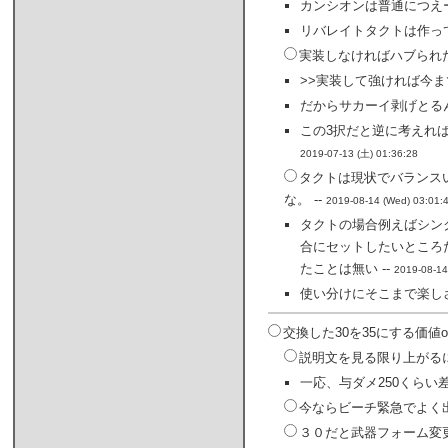
カンシオンは普通につえー
リバレイトタクトは作って
実装しなければハブられ
>>実装して強ければ今ま
だからサカーイ剥げとるん
この3択だと逆に考えれ
2019-07-13 (土) 01:36:28
タクトは現状でバランス
な。 --
2019-08-14 (Wed) 03:01:
タクトの場合例えばシン
合にセットしたいところ
たことは無い --
2019-08-14
使い分けにそこまで楽し
交換した30を35にする価
説明文を見る限り上がる
一応、与ダメ250くらい差
今ならビーチ緊急でよく出
３０だと武器フォーム変