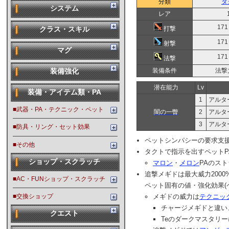
分類
タ
システム
レア
171
打撃
クラス・スキル
171
射撃
マグ
171
法撃
装備条件
法撃力
装備強化
潜在能力
Lv
装備・アイテム類・PA
1
アルタ
■武器・PA・テクニック・ペット
闇の一瞥
2
アルタ
3
アルタ
■防具・リング・セット効果
ペットシンパシーの要求支
■その他
タクトで指示を出すペット
ショップ・スクラッチ
マロン
・
メロン
PAのス
追撃メギドは最大威力2000%
■AC・FUNショップ・スクラッチ
ペット固有の値・強化効果(
メギドの威力は
テクニッ
■交換ショップ
チャージメギドと違い
クエスト
Teのダークマスタリ