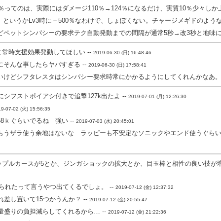
4％ってのは、実際にはダメージ110％→124％になるだけ、実質10％少々しか上
5。というかLv3時に＋500％なわけで、しょぼくない。チャージメギドのよう
どペットシンパシーの要求テク自動発動までの間隔が通常5秒→改3秒と地味に
常時支援効果発動してほしい --
2019-06-30 (日) 16:48:46
そんな事したらヤバすぎる --
2019-06-30 (日) 17:58:41
いけどシフタレスタはシンパシー要求時常にかかるようにしてくれんかなあ。 
シフストポイアシ付きで追撃127k出たよ --
2019-07-01 (月) 12:26:30
9-07-02 (火) 15:56:35
8ｋぐらいでるね 強い --
2019-07-03 (水) 20:45:01
もうザラ使う余地はないな ラッピーも不安定なソニックやエンド使うぐらいな
ップルカースが5とか、ジンガショックの拡大とか、目玉棒と相性の良い技が
られたって言うやつ出てくるでしょ。 --
2019-07-12 (金) 12:37:32
差し置いて15つかうんか？ --
2019-07-12 (金) 20:55:47
盛りの負担減らしてくれるから… --
2019-07-12 (金) 21:22:36