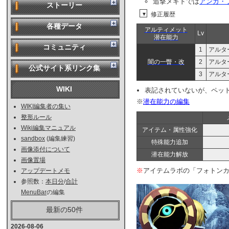
追撃メギドでは
アンガ・
ストーリー
修正履歴
▼
各種データ
アルティメット
Lv
潜在能力
コミュニティ
1
アルタ
闇の一瞥・改
2
アルタ
公式サイト系リンク集
3
アルタ
WIKI
表記されていないが、ペッ
※
潜在能力の編集
WIKI編集者の集い
整形ルール
Wiki編集マニュアル
アイテム・属性強化
sandbox
(編集練習)
特殊能力追加
画像添付について
潜在能力解放
画像置場
※
アイテムラボの「フォトンカ
アップデートメモ
参照数：
本日分
/
合計
MenuBar
の編集
最新の50件
2026-08-06