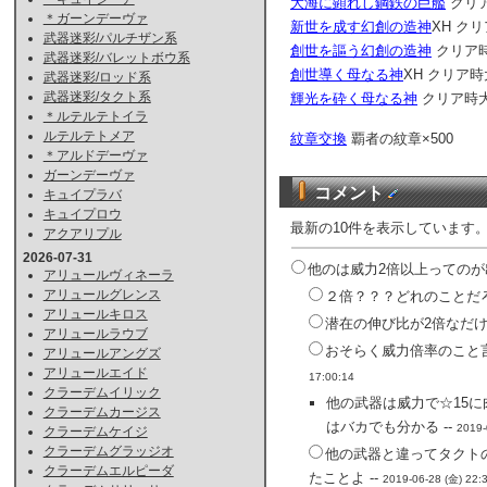
大海に顕れし鋼鉄の巨艦
クリ
＊ガーンデーヴァ
新世を成す幻創の造神
XH ク
武器迷彩/パルチザン系
創世を謳う幻創の造神
クリア
武器迷彩/バレットボウ系
創世導く母なる神
XH クリア
武器迷彩/ロッド系
武器迷彩/タクト系
輝光を砕く母なる神
クリア時
＊ルテルテトイラ
ルテルテトメア
紋章交換
覇者の紋章×500
＊アルドデーヴァ
ガーンデーヴァ
コメント
キュイプラバ
キュイプロウ
最新の10件を表示しています
アクアリプル
2026-07-31
他のは威力2倍以上ってのが出
アリュールヴィネーラ
アリュールグレンス
２倍？？？どれのことだろ
アリュールキロス
潜在の伸び比が2倍なだけ
アリュールラウブ
おそらく威力倍率のこと
アリュールアングズ
アリュールエイド
17:00:14
クラーデムイリック
他の武器は威力で☆15
クラーデムカージス
はバカでも分かる --
2019-
クラーデムケイジ
クラーデムグラッジオ
他の武器と違ってタクト
クラーデムエルピーダ
たことよ --
2019-06-28 (金) 22: