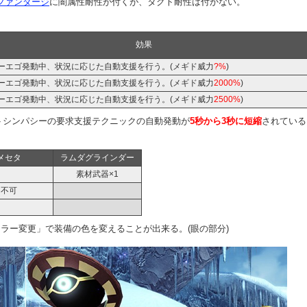
ファンダージ
に闇属性耐性が付くが、タクト耐性は付かない。
効果
ーエゴ発動中、状況に応じた自動支援を行う。(メギド威力
?%
)
ーエゴ発動中、状況に応じた自動支援を行う。(メギド威力
2000%
)
ーエゴ発動中、状況に応じた自動支援を行う。(メギド威力
2500%
)
トシンパシーの要求支援テクニックの自動発動が
5秒から3秒に短縮
されている
メセタ
ラムダグラインダー
素材武器×1
不可
ラー変更」で装備の色を変えることが出来る。(眼の部分)