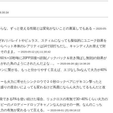
6:30:34
な。ずっと使える性能とは変化がないことの裏返しでもある --
2020-05-
ぞれリバレイトやピュラス、スティルになっても擬似的にユニーク効果を
らペット本体のレアリティは14で頭打ちだし、キャンディ入れ替えで対
のまま。 --
2020-05-12 (火) 11:30:42
0％+10秒毎に20PP回復+頑強(ノックバック＆吹き飛ばし無効)の効果が
れた鳥のようにされたんだよな…。 --
2020-06-26 (金) 14:36:20
ンに繋がる。もっと分かりやすく言えば、エゴなしSuなんて火力が40%
ィーも火力に寄せたシンクロウで２０秒ロックベアにゲキコン撃ったと
法盛りの度合いによっても変わるけど馬鹿にならん火力してるもんだと改
発できるPAを使い続けた場合、リュクロスの有無で30~40%くらい火力の
ッピーのメロディードロップキャノンなんかはその一例。なんのこっち
の有無が変わるって言える。 --
2020-06-01 (月) 09:18:12