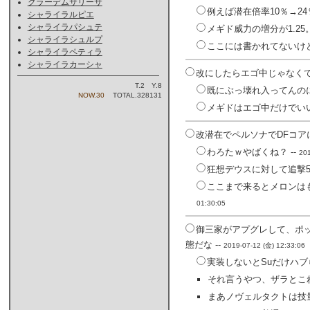
クラーデムサリーサ
例えば潜在倍率10％→2
シャライラルピエ
シャライラパシュテ
メギド威力の増分が1.2
シャライラシュルプ
ここには書かれてないけ
シャライラペティラ
シャライラカーシャ
改にしたらエゴ中じゃなくて
T.2 Y.8
既にぶっ壊れ入ってんのに
NOW.30
TOTAL.328131
メギドはエゴ中だけでい
改潜在でペルソナでDFコアに
わろたｗやばくね？ --
201
狂想デウスに対して追撃5
ここまで来るとメロンは
01:30:05
御三家がアプグレして、ポ
態だな --
2019-07-12 (金) 12:33:06
実装しないとSuだけハブ
それ言うやつ、ザラとこれ
まあノヴェルタクトは技量