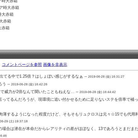
ア時大赤箱
リア時大赤箱
時大赤箱
時大赤箱
大赤箱
。
コメントページを参照
画像を非表示
てる中で1.25倍？はしょぼい感じがするなぁ --
2019-06-28 (金) 16:31:27
う --
2019-06-28 (金) 16:42:26
で威力が2倍なんて聞いたこともねえな… --
2019-06-28 (金) 16:44:42
言ってるんだろうが、現環境に追い付かせるために足りないステを倍率で補って
に肉薄するようになった程度だけど、そもそもリュクロスは元々☆15でも代用
06-29 (土) 19:37:18
の場合は潜在が本命だからレアリティの差がほぼなく、13であろうとまだま
36:46