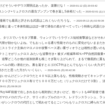
けどそういやデウス闇弱点あったか、楽勝だな！ --
2020-01-12 (日) 20:03:42
シンク+リュクロスの適当ブンブンで巻き返しS余裕だった --
2020-02-01 (土) 1
漫画でも最高と評される武器はこれくらいだろうな。 --
2020-05-12 (火) 02:50:36
器種と違って本体性能はほぼ一律で潜在の差がすべてっていう特殊な武器だから
光、タリスでいうモタブ禁書、ウォンドでいうラヴィス短杖衝撃波などがそれ
代替が効かないよね。でもおっしゃる通り性能そのものに変化がないままだか
にストライク主体のマロメロや攻撃ペース遅い重ヴィオラとは相性が悪いのもそ
トこそがリュクロス みたいな追撃付き+ 被ダメ軽減率40％+PP自然回復量+6
、追撃どころか他の追加効果も根こそぎ取り上げられて、まるで徹底的に翼もが
レベルの呪い潜在だわ。裏を返すとエゴのCT中はとんでもないくらい火力ダウ
さだと思った方がいいくらい。 --
2020-06-01 (月) 00:42:36
はいかんけどシンクロウだと４０％以上落ちるな。性格発動させてキャンデ
７００万でリュクロス有りで１０００万だった（リュクロスだけで３割）。
06-01 (月) 09:06:20
Aが44F前後で出しきれるから相対的に大きいけど、他ペットも44F前後で連
ガマロメロのブレイク、サリィポップルのカース、レドランスラッシュ、ラ
いがシンクロウの代打として戦わせてるとこいつらもリュクロスに縛られて火力