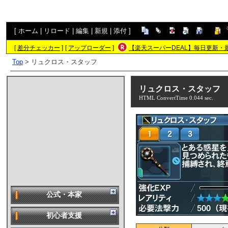
[
ホーム
|
リロード
|
編集
|
新規
|
添付
]
[
差分チェッカー
]
[
アップローダー
]
【楽天スーパーDEAL】毎日更新・
Top
> リュクロス・スタッフ
リュクロス・スタッフ
HTML ConvertTime 0.044 sec.
公式・本家
初心者支援