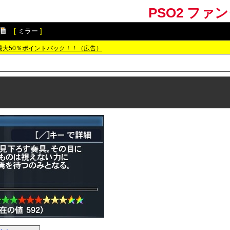
PSO2 ファ
[
ミラー
]
最大50％ポイントバック！！（広告）