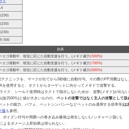
クト
14
 (230)
 (230)
 (230)
 500
効果
ーエゴ発動中、状況に応じた自動支援を行う。(メギド威力
1500%
)
ーエゴ発動中、状況に応じた自動支援を行う。(メギド威力
1700%
)
ーエゴ発動中、状況に応じた自動支援を行う。(メギド威力
2000%
)
援テクニックを、マークが出てから5秒後に自動付与。その際のPP消費はなし
PAを使用すると、タクトからターゲットに向かってメギドで追撃する。
トライク、シールド使用時はタクトで指示しないためか、追撃(メギド)が出な
(改2500%)と値が大きいものの、
ペットの攻撃ではなく主人の攻撃として扱
ペットの能力、パフェ、ペットシンパシーなどペットのみ適用する倍率等)
は
ク版
も参照。
、ポイズン付与や周囲への巻き込み爆発は発生しない(ノンチャージ扱い)。
ーによるダメージ上昇効果は得られない。