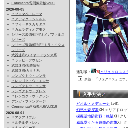
Comments/質問掲示板Vol31
2026-08-05
＊ブロマペトレーマ
＊アディクトシャルム
＊フィーネスカリダス
＊カムラディオアモク
シリーズ装備/個別/オメガファルス
シリーズ
シリーズ装備/個別/アトラ・イクス
シリーズ
武器迷彩/ワイヤードランス系
＊ラッピーフウセン
武器迷彩/実装情報
武器迷彩/カタナ系
迷彩版：
[
8
]
＊リュクロスス
レンゴクトウ・レンサ
余談・「リュクロス」につ
▼
＊レンゴクトウ・エンサ
レンゴクトウ・エンサ
レンゴクトウ・グレン
入手方法
＊レンゴクトウ・グレン
アンガ・ファンダージ
ビオル・メデューナ
Lv81-
Comments/愚痴掲示板Vol319
幻惑の森探索
XH エリアドロッ
2026-08-01
採掘基地防衛戦：絶望
XH ク
＊アクアリプル
威風堂々たる鋼鉄の進撃
XH 
＊ルテルテトレハ
＊キュイジーア