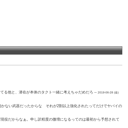
る他と、潜在が本体のタクト一緒に考えちゃだめだろ --
2019-06-28 (金)
利かない武器だったからな それが2割以上強化されたってだけでヤバイの
だ現役だからなぁ。申し訳程度の微増になるってのは最初から予想されて