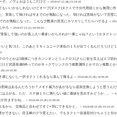
ぞ。ノヴェルはうんこだけど --
2019-07-12 (金) 21:43:32
もいいかもしれないけどオーブ(ダスク)タクトで十分代用効くから無理に作る
た、実装して強ければ今までのが無駄になった、弱ければ意味がないで完璧に運
でのが無駄になった。こんな少数派の意見にカリカリしてたらハゲるよ --
201
やろ --
2019-07-13 (土) 00:58:03
ば実装して強いのが喜ぶ人一番多いからそれが一番じゃね？というかタクトって
いいと気づけ。このあと５％＋ユニーク潜在の１５が出てくるんだろうけど
40
クロウとかは1個体につきカンシオンとリュクロス(さらに欲を言えばエゴ切
だけど武器装備6枠ってのがネックでシンクロウ複数属性とかマロン複数とか
 (水) 10:16:38
さ感じないし一択タクトくれるなら喜んで握るよ --
2019-08-15 (木) 19:56:35
値or意味はあるんだろうか？メギド威力があがるなら追加交換しようと思うんだけ
には上がる。ただ、ステ値１０に満たない値に価値を見出すかどうか…。 --
2
が出ますかね… --
2019-08-15 (木) 21:58:48
るから、交換品と合わせてすぐ+35にできるかと。 --
2019-08-15 (木) 23:14:18
更ができない。目玉棒のグラ変えたい、でもタクト一括迷彩付けちゃうと分かり