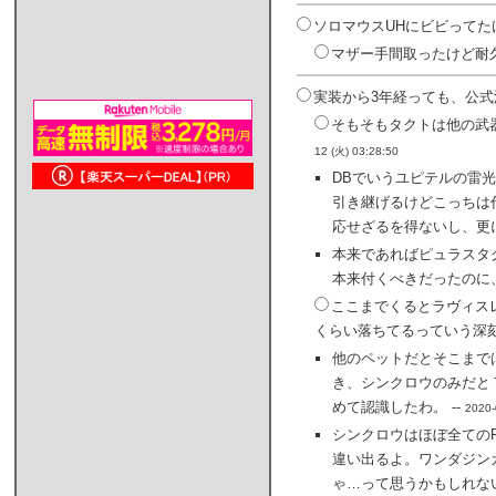
ソロマウスUHにビビってた
マザー手間取ったけど耐久
実装から3年経っても、公式
そもそもタクトは他の武
12 (火) 03:28:50
DBでいうユピテルの雷
引き継げるけどこっちは
応せざるを得ないし、更
本来であればピュラスタク
本来付くべきだったのに
ここまでくるとラヴィス
くらい落ちてるっていう深刻
他のペットだとそこまで
き、シンクロウのみだと
めて認識したわ。 --
2020-
シンクロウはほぼ全てのP
違い出るよ。ワンダジン
ゃ…って思うかもしれな