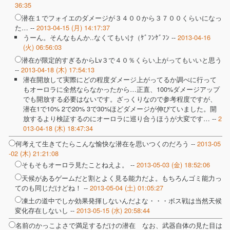
36:35
潜在１でフォイエのダメージが３４００から３７００くらいになっ
た… --
2013-04-15 (月) 14:17:37
うーん。そんなもんか..なくてもいけ（ｹﾞﾌﾝｹﾞﾌﾝ --
2013-04-16
(火) 06:56:03
潜在が限定的すぎるからLv３で４０％くらい上がってもいいと思う
--
2013-04-18 (木) 17:54:13
潜在開放して実際にどの程度ダメージ上がってるか調べに行って
もオーロラに全然ならなかったから…正直、100%ダメージアップ
でも開放する必要はないです。ざっくりなので参考程度ですが、
潜在1で10% 2で20% 3で30%ほどダメージが伸びていました。開
放するより検証するのにオーロラに巡り合うほうが大変です… --
2
013-04-18 (木) 18:47:34
何考えて生きてたらこんな愉快な潜在を思いつくのだろう --
2013-05
-02 (木) 21:21:08
そもそもオーロラ見たことねえよ。 --
2013-05-03 (金) 18:52:06
天候があるゲームだと割とよく見る能力だよ。もちろんゴミ能力っ
てのも同じだけどね！ --
2013-05-04 (土) 01:05:27
凍土の道中でしか効果発揮しないんだよな・・・ボス戦は当然天候
変化存在しないし --
2013-05-15 (水) 20:58:44
名前のかっこよさで満足するだけの潜在 なお、武器自体の見た目は