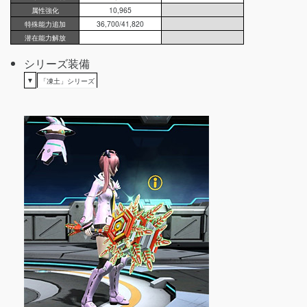
属性強化
10,965
特殊能力追加
36,700/41,820
潜在能力解放
シリーズ装備
▼
「凍土」シリーズ