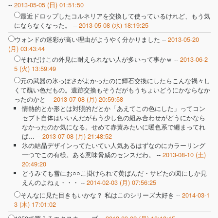
--
2013-05-05 (日) 01:51:50
最近ドロップしたコルネリアを交換して使っているけれど、もう気
にならなくなった。 --
2013-05-08 (水) 18:19:25
ウォンドの迷彩が高い理由がようやく分かりました --
2013-05-20
(月) 03:43:44
それだけこの外見に耐えられない人が多いって事かｗ --
2013-06-2
5 (火) 13:59:49
元の武器の氷っぽさがよかったのに輝石交換にしたらこんな禍々し
くて醜い色だもの。遺跡交換もそうだがもうちょいどうにかならなか
ったのかと --
2013-07-08 (月) 20:59:58
情熱的とか形とは対照的だとか「あえてこの色にした」ってコン
セプト自体はいいんだがもう少し色の組み合わせがどうにかなら
なかったのか気になる。せめて赤黄みたいに暖色系で纏まってれ
ば… --
2013-07-08 (月) 21:48:52
氷の結晶デザインってたいてい人気あるはずなのにカラーリング
一つでこの有様。ある意味脅威のセンスだわ。 --
2013-08-10 (土)
20:49:20
どうみても雪にお○○こ掛けられて黄ばんだ・サビたの図にしか見
えんのよねぇ・・・ --
2014-02-03 (月) 07:56:25
そんなに見た目きもいかな？ 私はこのシリーズ大好き --
2014-03-1
3 (木) 17:01:02