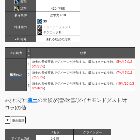
射撃
法撃
420 (798)
装備条件
法撃力 610
30
ミューテーションⅠ
特殊能力
テクニックⅢ
+10称号
凍れる結晶の短杖
L
潜在能力
効果
v
凍土の天候変化でダメージが増加する。最大はオーロラ時。(
5%/15%/2
1
5%/35%
)
凍土の天候変化でダメージが増加する。最大はオーロラ時。(
7%/17%/2
極光の功
2
7%/37%
)
凍土の天候変化でダメージが増加する。最大はオーロラ時。(
10%/20%/3
3
0%/40%
)
※それぞれ
凍土
の天候が(雪/吹雪/ダイヤモンドダスト/オー
ロラ)の値
▼
修正履歴
メセタ
グラインダー
アイテム強化
5,610
2