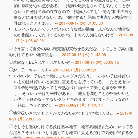
的に病識がない点がある。 指摘や叱責をされても気付くことが
ない（自分は至高の存在なので、指摘されても“下等な”相手の言う
事などに耳を貸さない）為、“発症すると最高に快適な人格障害”と
呼ばれることもある。 --
2017-08-17 (木) 01:05:50
モンハンなんかでラスボスのような敵の装備一式がなんで地雷な
のか勘違いしてたりするのかね、もちろん知らないけど --
2017-08
-17 (木) 05:42:26
そう言って自分の高い転売迷彩買わせる気だな！ってことで高い迷
彩付けてるやつ地雷説を… --
2017-08-16 (水) 21:43:08
遠慮なくBL入れてくれていいぞ --
2017-08-17 (木) 05:09:15
お・子・ちゃ・ま♪ --
2017-08-21 (月) 00:05:21
いやいや、子供と一緒にしちゃダメだろう。 小さい子は格好い
いものは格好いいと素直に言える心を持っている。 たとえセン
スや腕が未熟であっても未熟なりに頑張って楽しむ事が出来る
し、そういう子は将来性がある。 他人を蔑むことが格好いいと
か考える躾のなってないクソガキのまま年だけ食ったようなのと
一緒にしちゃだめだ。 --
2017-08-21 (月) 14:10:14
地雷扱いされても全くかまわないのでもう1本欲しいわ。 --
2017-0
8-21 (月) 20:06:55
そもそも迷彩付けてる奴は基本地雷、地雷武器隠すためにやってる
んだろ？そういうつもり無くても地雷に見えるだけで気分阻害するか