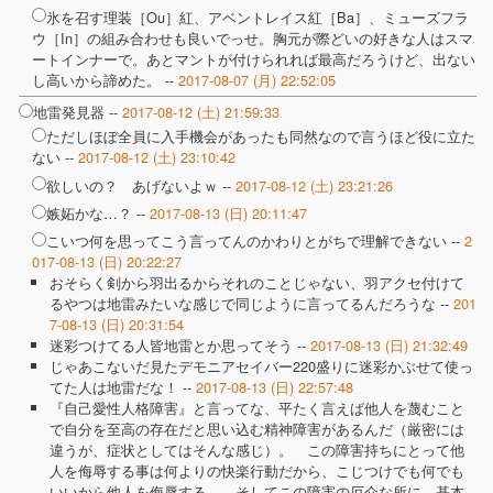
氷を召す理装［Ou］紅、アベントレイス紅［Ba］、ミューズフラ
ウ［In］の組み合わせも良いでっせ。胸元が際どいの好きな人はスマ
ートインナーで。あとマントが付けられれば最高だろうけど、出ない
し高いから諦めた。 --
2017-08-07 (月) 22:52:05
地雷発見器 --
2017-08-12 (土) 21:59:33
ただしほぼ全員に入手機会があったも同然なので言うほど役に立た
ない --
2017-08-12 (土) 23:10:42
欲しいの？ あげないよｗ --
2017-08-12 (土) 23:21:26
嫉妬かな…？ --
2017-08-13 (日) 20:11:47
こいつ何を思ってこう言ってんのかわりとがちで理解できない --
2
017-08-13 (日) 20:22:27
おそらく剣から羽出るからそれのことじゃない、羽アクセ付けて
るやつは地雷みたいな感じで同じように言ってるんだろうな --
201
7-08-13 (日) 20:31:54
迷彩つけてる人皆地雷とか思ってそう --
2017-08-13 (日) 21:32:49
じゃあこないだ見たデモニアセイバー220盛りに迷彩かぶせて使っ
てた人は地雷だな！ --
2017-08-13 (日) 22:57:48
『自己愛性人格障害』と言ってな、平たく言えば他人を蔑むこと
で自分を至高の存在だと思い込む精神障害があるんだ（厳密には
違うが、症状としてはそんな感じ）。 この障害持ちにとって他
人を侮辱する事は何よりの快楽行動だから、こじつけでも何でも
いいから他人を侮辱する。 そしてこの障害の厄介な所に、基本