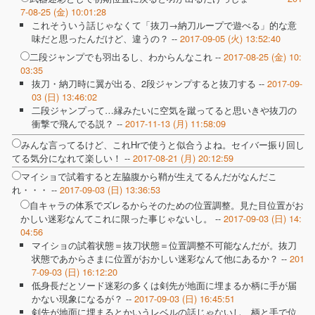
7-08-25 (金) 10:01:28
これそういう話じゃなくて「抜刀→納刀ループで遊べる」的な意
味だと思ったんだけど、違うの？ --
2017-09-05 (火) 13:52:40
二段ジャンプでも羽出るし、わからんなこれ --
2017-08-25 (金) 10:
03:35
抜刀・納刀時に翼が出る、2段ジャンプすると抜刀する --
2017-09-
03 (日) 13:46:02
二段ジャンプって…縁みたいに空気を蹴ってると思いきや抜刀の
衝撃で飛んでる説？ --
2017-11-13 (月) 11:58:09
みんな言ってるけど、これHrで使うと似合うよね。セイバー振り回し
てる気分になれて楽しい！ --
2017-08-21 (月) 20:12:59
マイショで試着すると左脇腹から鞘が生えてるんだがなんだこ
れ・・・ --
2017-09-03 (日) 13:36:53
自キャラの体系でズレるからそのための位置調整。見た目位置がお
かしい迷彩なんてこれに限った事じゃないし。 --
2017-09-03 (日) 14:
04:56
マイショの試着状態＝抜刀状態＝位置調整不可能なんだが。抜刀
状態であからさまに位置がおかしい迷彩なんて他にあるか？ --
201
7-09-03 (日) 16:12:20
低身長だとソード迷彩の多くは剣先が地面に埋まるか柄に手が届
かない現象になるが？ --
2017-09-03 (日) 16:45:51
剣先が地面に埋まるとかいうレベルの話じゃないし、柄と手で位