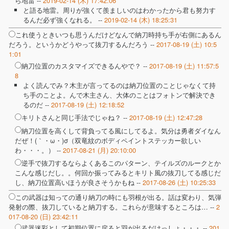
ら地雷 --
2019-02-14 (木) 17:42:06
と語る地雷。周りが強くて羨ましいのはわかったから君も努力す
るんだ必ず強くなれる。 --
2019-02-14 (木) 18:25:31
これ使うときいつも思うんだけどなんで納刀時持ち手が右側にあるん
だろう。というかどうやって抜刀するんだろう --
2017-08-19 (土) 10:5
1:01
納刀位置のカスタマイズできるんやで？ --
2017-08-19 (土) 11:57:5
8
よく読んでみ？木主が言ってるのは納刀位置のことじゃなくて持
ち手のことよ。んで木主さん、大体のことはフォトンで解決でき
るのだ --
2017-08-19 (土) 12:18:52
キリトさんと同じ手法でじゃね？ --
2017-08-19 (土) 12:47:28
納刀位置を高くして背負ってる風にしてるよ。気分は勇者ダイなん
だぜ！(｀・ω・)σ（双竜紋のボディペイントステッカー欲しい
わ・・・。） --
2017-08-21 (月) 20:10:00
逆手で抜刀するならよくあるこのパターン、テイルズのルークとか
こんな感じだし。。何回か振ってみるとキリト風の抜刀してる感じだ
し、納刀位置高いほうが良さそうかもね --
2017-08-26 (土) 10:25:33
この武器は知っての通り納刀の時にも羽根が出る。話は変わり、気弾
発射の際、抜刀していると納刀する。これらが意味するところは… --
2
017-08-20 (日) 23:42:11
武器迷彩として初期位置に戻ると羽が出るだけっしょ・・・ --
201