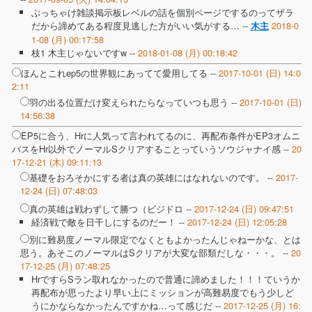
ぶっちゃけ雑談掲示板レベルの話を個別ページでするのってザラ
だから諦めてある程度見逃した方がいい気がする… --
2018-0
木主
1-08 (月) 00:17:58
枝1 木主じゃないですw --
2018-01-08 (月) 00:18:42
ほんとこれep5の世界観にあってて愛用してる --
2017-10-01 (日) 14:0
2:11
羽の出る位置だけ変えられたらなっていつも思う --
2017-10-01 (日)
14:56:38
EP5に合う、Hrに人気って言われてるのに、再配布条件がEP3オムニ
バスをHr以外でノーマルSクリアすることっていうソウジャナイ感 --
20
17-12-21 (木) 09:11:13
基礎をおろそかにする者は真の英雄にはなれないのです。 --
2017-
12-24 (日) 07:48:03
真の英雄は戦わずして勝つ（ビジドロ --
2017-12-24 (日) 09:47:51
経済戦で敵を日干しにするのだー！ --
2017-12-24 (日) 12:05:28
別に難易度ノーマル限定でなくともよかったんじゃねーかな、とは
思う。あそこのノーマルはSクリアが大変な部類だしな・・・。 --
20
17-12-25 (月) 07:48:25
HrですらSラン取れなかったので普通に諦めました！！！ていうか
再配布が思ったより早い上にミッションが高難易度でもう少しど
うにかならなかったんですかね…って感じだ --
2017-12-25 (月) 16: