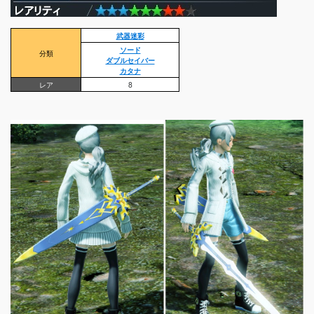
武器迷彩
ソード
分類
ダブルセイバー
カタナ
レア
8