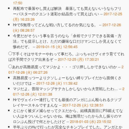
17:50
再配布で暴落やし買えば解決 暴落しても買えないいうならフリ
ーバスターのクエント迷彩か結晶売って買えばいい --
2017-12-25
(月) 16:23:26
HrでS無理ってどんな戦い方してるのか気になる。 --
2017-12-26
(火) 08:26:57
今更だがそういう事を言うのなら「余裕でクリアできる装備・方
法」でも提示しとけ。ただの嫌味な口だけマンにしか見えなくて
惨めだぞ。 --
2019-01-15 (火) 12:56:45
下手くそはサモナーやれって事だろ。ぶっちゃけヴィオラ育ててれ
ば片手間でクリア出来るぞ --
2017-12-25 (月) 17:30:21
あれが高難易度ってマジかよ・・・ゴリ押ししかできないのか --
2
017-12-26 (火) 06:27:26
高難易度っつーよりクソしょーもない縛りプレイだから面倒くさ
いだけでは --
2017-12-26 (火) 11:39:42
マジだよ。普段マッシブサテカしかしないから大苦戦したわ… --
2
017-12-26 (火) 12:01:38
Hrでヴェイパー連打してても最後のアンガにぶん殴られるクソプ
レイヤースキルですまんな --
2017-12-26 (火) 12:38:51
とにかく被ダメ減らせってクエだから、結構真面目にPS鍛えてな
い人はキツいんじゃないかね。俺は無理だったから久し振りのマ
ロンぶん投げで何とかしたけど --
2018-01-03 (水) 23:15:02
半年ぶりのHuで行ったが完全なチキンプレイでした。アンガとか