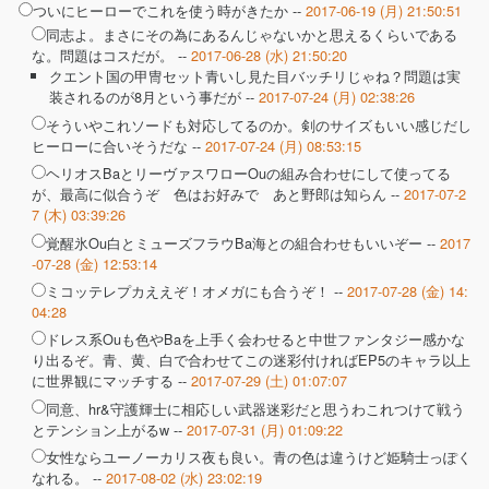
ついにヒーローでこれを使う時がきたか --
2017-06-19 (月) 21:50:51
同志よ。まさにその為にあるんじゃないかと思えるくらいである
な。問題はコスだが。 --
2017-06-28 (水) 21:50:20
クエント国の甲冑セット青いし見た目バッチリじゃね？問題は実
装されるのが8月という事だが --
2017-07-24 (月) 02:38:26
そういやこれソードも対応してるのか。剣のサイズもいい感じだし
ヒーローに合いそうだな --
2017-07-24 (月) 08:53:15
ヘリオスBaとリーヴァスワローOuの組み合わせにして使ってる
が、最高に似合うぞ 色はお好みで あと野郎は知らん --
2017-07-2
7 (木) 03:39:26
覚醒氷Ou白とミューズフラウBa海との組合わせもいいぞー --
2017
-07-28 (金) 12:53:14
ミコッテレプカええぞ！オメガにも合うぞ！ --
2017-07-28 (金) 14:
04:28
ドレス系Ouも色やBaを上手く会わせると中世ファンタジー感かな
り出るぞ。青、黄、白で合わせてこの迷彩付ければEP5のキャラ以上
に世界観にマッチする --
2017-07-29 (土) 01:07:07
同意、hr&守護輝士に相応しい武器迷彩だと思うわこれつけて戦う
とテンション上がるw --
2017-07-31 (月) 01:09:22
女性ならユーノーカリス夜も良い。青の色は違うけど姫騎士っぽく
なれる。 --
2017-08-02 (水) 23:02:19