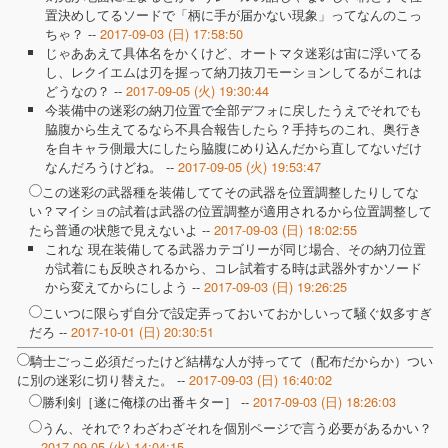
置決めしてるソードで「柄に手が届かない現象」ってなんのこっ
ちゃ？ --
2017-09-03 (日) 17:58:50
じゃああえて具体名をかくけど、オートマタ迷彩は宙に浮いてる
し、レクイエムは刃を握って納刀抜刀モーションしてるがこれは
どうなの？ --
2017-09-05 (火) 19:30:44
今装備中の迷彩の納刀位置で全部デフォに戻したうえでそれでも
脇腹から生えてるなら不具合報告したら？手持ちのこれ、奥行き
を自キャラ側最大にしたら脇腹にめり込んだから直してないだけ
なんだろうけどね。 --
2017-09-05 (火) 19:53:47
この迷彩の武器種を装備しててその武器を位置調整したりしてな
い？マイショの試着は武器の位置調整が適用されるから位置調整して
たら普通の状態で見えないよ --
2017-09-03 (日) 18:02:55
これな 現在装備してる武器カテゴリーが同じ場合、その納刀位置
が試着にも反映されるから、コレ試着する時は武器外すかソード
から変えてからにしよう --
2017-09-03 (日) 19:26:25
こいつに限らず自分で設定弄っておいておかしいって騒ぐ奴多すぎ
だろ --
2017-10-01 (日) 20:30:51
騎士ごっこ必須だったけど結構な人が持ってて（配布だからか）つい
に別の迷彩に切り替えた。 --
2017-09-03 (日) 16:40:02
勝利剣［遂に俺様の出番キター］ --
2017-09-03 (日) 18:26:03
うん、それで？わざわざそれを個別ページで言う必要があるかい？
--
2017-09-05 (火) 14:04:15